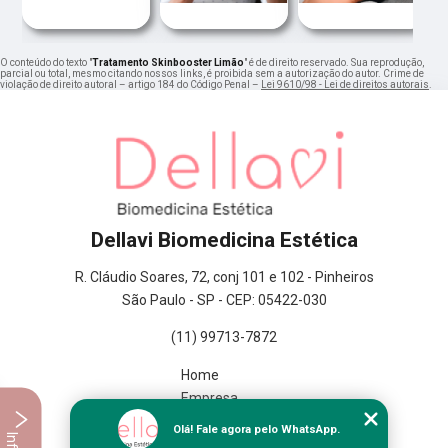
O conteúdo do texto "
Tratamento Skinbooster Limão
" é de direito reservado. Sua reprodução,
parcial ou total, mesmo citando nossos links, é proibida sem a autorização do autor. Crime de
violação de direito autoral – artigo 184 do Código Penal –
Lei 9610/98 - Lei de direitos autorais
.
Dellavi Biomedicina Estética
R. Cláudio Soares, 72, conj 101 e 102 - Pinheiros
São Paulo - SP - CEP: 05422-030
(11) 99713-7872
Home
Empresa
Missão
Olá! Fale agora pelo WhatsApp.
Serviços