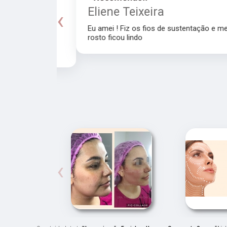
a
Eliene Teixeira
‹
Eu amei ! Fiz os fios de sustentação e meu
rosto ficou lindo
recomendo a
‹