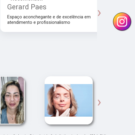
Gerard Paes
Maria A
›
Manhol
Espaço aconchegante e de excelência em
atendimento e profissionalismo
Atendiment
dra.Thamire
›