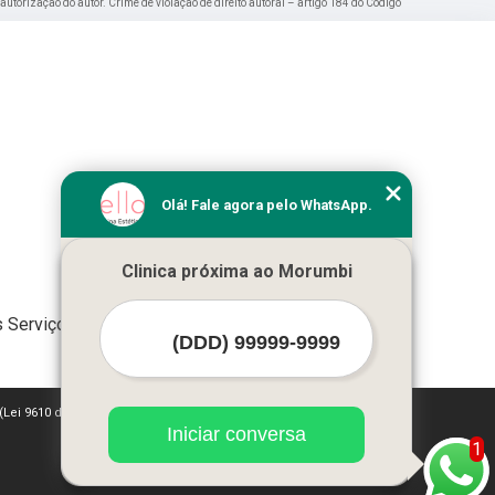
 autorização do autor. Crime de violação de direito autoral – artigo 184 do Código
Olá! Fale agora pelo WhatsApp.
Clinica próxima ao Morumbi
 Serviços
 (Lei 9610 de 19/02/1998)
Iniciar conversa
1