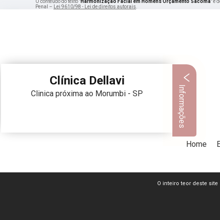
O conteúdo do texto "
Harmonização Facial em Homens Orçamento Sacomã
" é 
Penal –
Lei 9610/98 - Lei de direitos autorais
.
Clínica Dellavi
Informações
Clinica próxima ao Morumbi - SP
Home
O inteiro teor deste sit