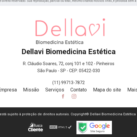
de direito reservado. Sua reprodução, parcial ou total, mesmo citando nossos links, é proibida sem a
Dellavi Biomedicina Estética
R. Cláudio Soares, 72, conj 101 e 102 - Pinheiros
São Paulo - SP - CEP: 05422-030
(11) 99713-7872
Empresa
Missão
Serviços
Contato
Mapa do site
Mais
e está sujeito à proteção de direitos autorais. Copyright© Dellavi Biomedicina Estética