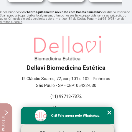
O conteúdo do texto "
Microagulhamento no Rosto com Caneta Itaim Bibi
" é de direito reservado.
Sua reprodução, parcial ou total, mesmo citando nossos links, é proibida sem a autorização do
autor. Crime de violação de direito autoral – artigo 184 do Código Penal –
Lei 9610/98 - Lei de
direitos autorais
.
Dellavi Biomedicina Estética
R. Cláudio Soares, 72, conj 101 e 102 - Pinheiros
São Paulo - SP - CEP: 05422-030
(11) 99713-7872
Home
Empresa
Olá! Fale agora pelo WhatsApp.
Informações
Missão
Serviços