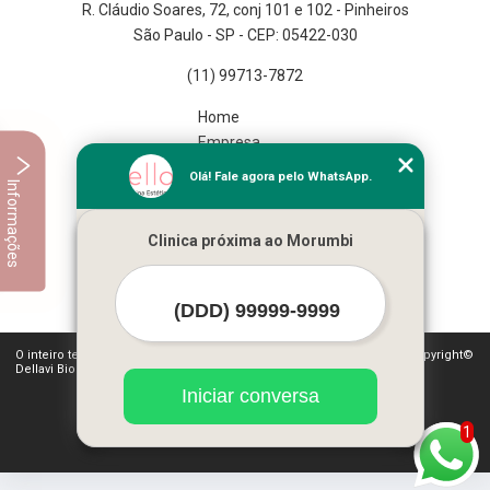
R. Cláudio Soares, 72, conj 101 e 102 - Pinheiros
São Paulo - SP - CEP: 05422-030
(11) 99713-7872
Home
Empresa
Missão
Olá! Fale agora pelo WhatsApp.
Informações
Serviços
Contato
Clinica próxima ao Morumbi
Mapa do site
Mais Serviços
O inteiro teor deste site está sujeito à proteção de direitos autorais. Copyright©
Dellavi Biomedicina Estética (Lei 9610 de 19/02/1998)
Iniciar conversa
1